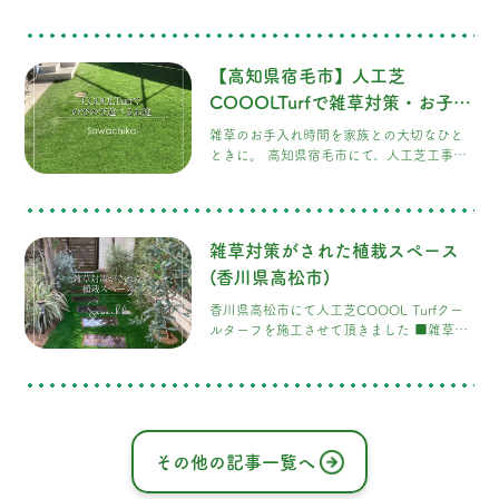
た。 今回ご相談頂いたのは宿毛市にお住ま
いのS様です。 お庭のメンテナンスに追われ
る毎日から、ゆったり過ごす時間へ。 お庭
には天然芝が敷かれていましたが、 季節に
【高知県宿毛市】人工芝
よって芝が枯
COOOLTurfで雑草対策・お子様
も安心の安全のお庭
雑草のお手入れ時間を家族との大切なひと
ときに。 高知県宿毛市にて、人工芝工事の
ご依頼をいただきました。 ■ お庭全面にハ
イテク芝「COOOL Turf（クールター
フ）」を施工 赤い滑り台に、軒から下がる
遊具。今にも笑い声が聞こえてきそうなお
雑草対策がされた植栽スペース
庭。お子様が安心して思いきり遊べるお庭
づくりのため、庭全面に人工芝
(香川県高松市)
「COOOLTurf」を施工いたしました。
香川県高松市にて人工芝COOOL Turfクー
COOOLTurfは、夏でも表面温度が上がりに
ルターフを施工させて頂きました ■雑草対
くい遮熱性の高い人工芝です。さらに、
策がされた植栽スペース 人工芝COOOL
Turfクールターフの良さを知って頂き、香
川県のお施主さまから施工のご依頼を頂き
ました。熱くならない・発がん性なし・臭
わない・静電気がない！など色々な特徴を
もつCOOOL Turfクールターフ
その他の記事一覧へ