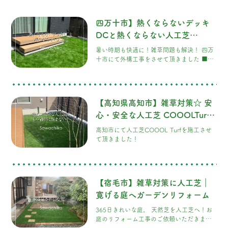
四万十市】熱くならないデッキ
DCと熱くならない人工芝
COOOLTurf
暑い時期も快適に！雑草問題も解決！ 四万
十市にて外構工事をさせて頂きました ■夏
も快適に過ごせるお庭
【高知県高知市】雑草対策☆ 安
心・安全な人工芝 COOOLTurf
でもう雑草に悩まされない！
高知市にて人工芝COOOL Turfを施工させ
て頂きました！
【宿毛市】雑草対策に人工芝｜
寛げる庭へガーデンリフォーム
365日きれいな庭。 天然芝を人工芝へ！お
庭のリフォーム工事のご依頼いただきまし