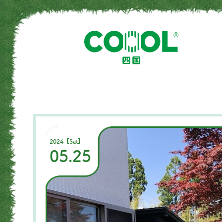
2024【Sat】
05.25