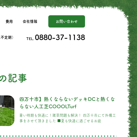
費用
会社情報
お問い合わせ
0880-37-1138
日は不定期）
TEL.
の記事
四万十市】熱くならないデッキDCと熱くな
らない人工芝COOOLTurf
暑い時期も快適に！雑草問題も解決！ 四万十市にて外構工
事をさせて頂きました ■夏も快適に過ごせるお庭