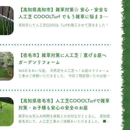
【高知県高知市】雑草対策☆ 安心・安全な
人工芝 COOOLTurf でもう雑草に悩まされ
ない！
高知市にて人工芝COOOL Turfを施工させて頂きました！
【宿毛市】雑草対策に人工芝｜寛げる庭へ
ガーデンリフォーム
365日きれいな庭。 天然芝を人工芝へ！お庭のリフォーム
工事のご依頼いただきました。 今回ご相談頂いたのは宿毛
市にお住まいのS様です。 お庭のメンテナンスに追われる
毎日から、ゆったり過ごす時間へ。 お庭には天然芝が敷か
れていましたが、 季節によって芝が枯
【高知県宿毛市】人工芝COOOLTurfで雑草
対策・お子様も安心の安全のお庭
雑草のお手入れ時間を家族との大切なひとときに。 高知県
宿毛市にて、人工芝工事のご依頼をいただきました。 ■
お庭全面にハイテク芝「COOOL Turf（クールターフ）」