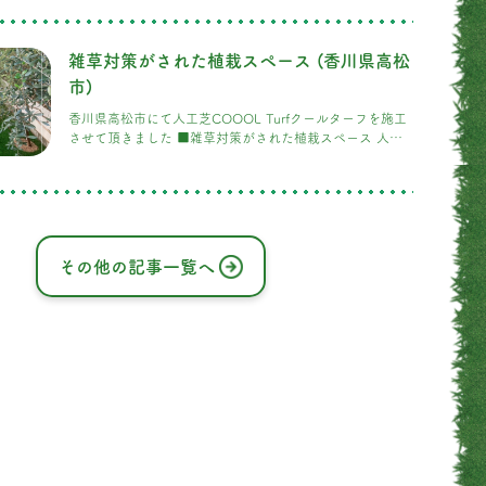
を施工 赤い滑り台に、軒から下がる遊具。今にも笑い声が
聞こえてきそうなお庭。お子様が安心して思いきり遊べる
お庭づくりのため、庭全面に人工芝「COOOLTurf」を施
雑草対策がされた植栽スペース (香川県高松
工いたしました。 COOOLTurfは、夏でも表面温度が上が
りにくい遮熱性の高い人工芝です。さらに、
市)
香川県高松市にて人工芝COOOL Turfクールターフを施工
させて頂きました ■雑草対策がされた植栽スペース 人工
芝COOOL Turfクールターフの良さを知って頂き、香川県
のお施主さまから施工のご依頼を頂きました。熱くならな
い・発がん性なし・臭わない・静電気がない！など色々な
特徴をもつCOOOL Turfクールターフ
その他の記事一覧へ