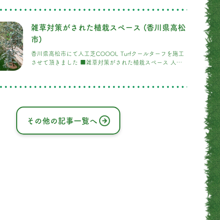
を施工 赤い滑り台に、軒から下がる遊具。今にも笑い声が
聞こえてきそうなお庭。お子様が安心して思いきり遊べる
お庭づくりのため、庭全面に人工芝「COOOLTurf」を施
雑草対策がされた植栽スペース (香川県高松
工いたしました。 COOOLTurfは、夏でも表面温度が上が
りにくい遮熱性の高い人工芝です。さらに、
市)
香川県高松市にて人工芝COOOL Turfクールターフを施工
させて頂きました ■雑草対策がされた植栽スペース 人工
芝COOOL Turfクールターフの良さを知って頂き、香川県
のお施主さまから施工のご依頼を頂きました。熱くならな
い・発がん性なし・臭わない・静電気がない！など色々な
特徴をもつCOOOL Turfクールターフ
その他の記事一覧へ