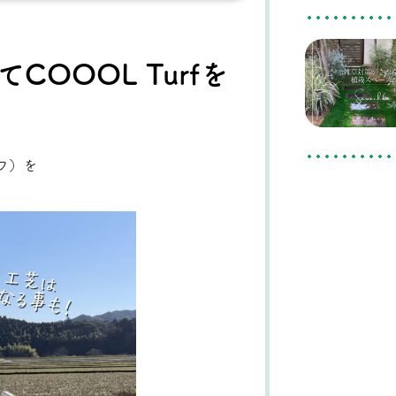
OOOL Turfを
ーフ）を