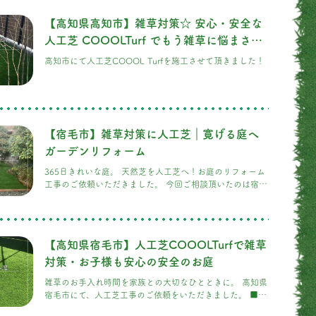
【高知県高知市】雑草対策☆ 安心・安全な
人工芝 COOOLTurf でもう雑草に悩まされ
ない！
高知市にて人工芝COOOL Turfを施工させて頂きました！
【宿毛市】雑草対策に人工芝｜寛げる庭へ
ガーデンリフォーム
365日きれいな庭。 天然芝を人工芝へ！お庭のリフォーム
工事のご依頼いただきました。 今回ご相談頂いたのは宿毛
市にお住まいのS様です。 お庭のメンテナンスに追われる
毎日から、ゆったり過ごす時間へ。 お庭には天然芝が敷か
れていましたが、 季節によって芝が枯
【高知県宿毛市】人工芝COOOLTurfで雑草
対策・お子様も安心の安全のお庭
雑草のお手入れ時間を家族との大切なひとときに。 高知県
宿毛市にて、人工芝工事のご依頼をいただきました。 ■
お庭全面にハイテク芝「COOOL Turf（クールターフ）」