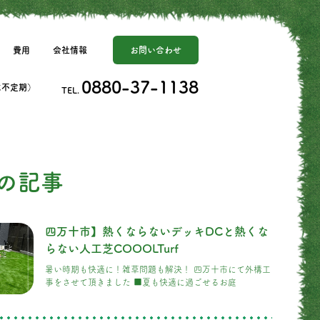
費用
会社情報
お問い合わせ
0880-37-1138
日は不定期）
TEL.
の記事
四万十市】熱くならないデッキDCと熱くな
らない人工芝COOOLTurf
暑い時期も快適に！雑草問題も解決！ 四万十市にて外構工
事をさせて頂きました ■夏も快適に過ごせるお庭