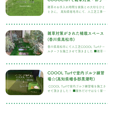
も安心の安全のお庭
雑草のお手入れ時間を家族との大切なひと
ときに。 高知県宿毛市にて、人工芝工事の
ご依頼をいただきました。 ■ お庭全面にハ
イテク芝「COOOL Turf（クールター
フ）」を施工 赤い滑り台に、軒から下がる
遊具。今にも笑い声が聞こえてきそうなお
雑草対策がされた植栽スペース
庭。お子様が安心して思いきり遊べるお庭
づくりのため、庭全面に人工芝
(香川県高松市)
「COOOLTurf」を施工いたしました。
香川県高松市にて人工芝COOOL Turfクー
COOOLTurfは、夏でも表面温度が上がりに
ルターフを施工させて頂きました ■雑草対
くい遮熱性の高い人工芝です。さらに、
策がされた植栽スペース 人工芝COOOL
Turfクールターフの良さを知って頂き、香
川県のお施主さまから施工のご依頼を頂き
ました。熱くならない・発がん性なし・臭
COOOL Turfで室内ゴルフ練習
わない・静電気がない！など色々な特徴を
もつCOOOL Turfクールターフ
場☆(高知県幡多郡黒潮町)
COOOL Turfで室内ゴルフ練習場を施工さ
せて頂きました！ ■屋外だけではなく屋内
でも活躍するCOOOL Turf 今回は人工芝
COOOL Turfクールターフを屋内で施工さ
せて頂きました！