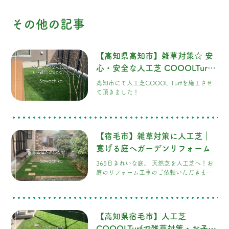
その他の記事
【高知県高知市】雑草対策☆ 安
心・安全な人工芝 COOOLTurf
でもう雑草に悩まされない！
高知市にて人工芝COOOL Turfを施工させ
て頂きました！
【宿毛市】雑草対策に人工芝｜
寛げる庭へガーデンリフォーム
365日きれいな庭。 天然芝を人工芝へ！お
庭のリフォーム工事のご依頼いただきまし
た。 今回ご相談頂いたのは宿毛市にお住ま
いのS様です。 お庭のメンテナンスに追われ
る毎日から、ゆったり過ごす時間へ。 お庭
には天然芝が敷かれていましたが、 季節に
【高知県宿毛市】人工芝
よって芝が枯
COOOLTurfで雑草対策・お子様