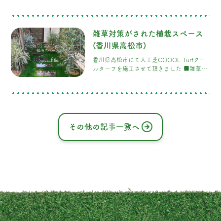
イテク芝「COOOL Turf（クールター
フ）」を施工 赤い滑り台に、軒から下がる
遊具。今にも笑い声が聞こえてきそうなお
雑草対策がされた植栽スペース
庭。お子様が安心して思いきり遊べるお庭
づくりのため、庭全面に人工芝
(香川県高松市)
「COOOLTurf」を施工いたしました。
香川県高松市にて人工芝COOOL Turfクー
COOOLTurfは、夏でも表面温度が上がりに
ルターフを施工させて頂きました ■雑草対
くい遮熱性の高い人工芝です。さらに、
策がされた植栽スペース 人工芝COOOL
Turfクールターフの良さを知って頂き、香
川県のお施主さまから施工のご依頼を頂き
ました。熱くならない・発がん性なし・臭
わない・静電気がない！など色々な特徴を
もつCOOOL Turfクールターフ
その他の記事一覧へ