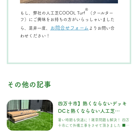
®
もし、弊社の人工芝COOOL Turf
（クールター
フ）にご興味をお持ちの方がいらっしゃいました
お問合せフォーム
ら、是非一度、
よりお問い合
わせください！
その他の記事
四万十市】熱くならないデッキ
DCと熱くならない人工芝
COOOLTurf
暑い時期も快適に！雑草問題も解決！ 四万
十市にて外構工事をさせて頂きました ■夏
も快適に過ごせるお庭