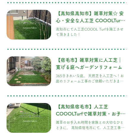
【高知県高知市】雑草対策☆ 安
心・安全な人工芝 COOOLTurf
でもう雑草に悩まされない！
高知市にて人工芝COOOL Turfを施工させ
て頂きました！
【宿毛市】雑草対策に人工芝｜
寛げる庭へガーデンリフォーム
365日きれいな庭。 天然芝を人工芝へ！お
庭のリフォーム工事のご依頼いただきまし
た。 今回ご相談頂いたのは宿毛市にお住ま
いのS様です。 お庭のメンテナンスに追われ
る毎日から、ゆったり過ごす時間へ。 お庭
には天然芝が敷かれていましたが、 季節に
【高知県宿毛市】人工芝
よって芝が枯
COOOLTurfで雑草対策・お子様
も安心の安全のお庭
雑草のお手入れ時間を家族との大切なひと
ときに。 高知県宿毛市にて、人工芝工事の
ご依頼をいただきました。 ■ お庭全面にハ