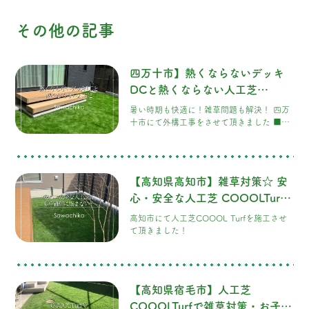
その他の記事
四万十市】熱くならないデッキ
DCと熱くならない人工芝
COOOLTurf
暑い時期も快適に！雑草問題も解決！ 四万
十市にて外構工事をさせて頂きました ■夏
も快適に過ごせるお庭
【高知県高知市】雑草対策☆ 安
心・安全な人工芝 COOOLTurf
でもう雑草に悩まされない！
高知市にて人工芝COOOL Turfを施工させ
て頂きました！
【高知県宿毛市】人工芝
COOOLTurfで雑草対策・お子様