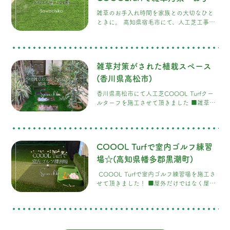
も安心の安全のお庭
雑草のお手入れ時間を家族との大切なひと
ときに。 高知県宿毛市にて、人工芝工事の
ご依頼をいただきました。 ■ お庭全面にハ
イテク芝「COOOL Turf（クールター
フ）」を施工 赤い滑り台に、軒から下がる
遊具。今にも笑い声が聞こえてきそうなお
雑草対策がされた植栽スペース
庭。お子様が安心して思いきり遊べるお庭
づくりのため、庭全面に人工芝
(香川県高松市)
「COOOLTurf」を施工いたしました。
香川県高松市にて人工芝COOOL Turfクー
COOOLTurfは、夏でも表面温度が上がりに
ルターフを施工させて頂きました ■雑草対
くい遮熱性の高い人工芝です。さらに、
策がされた植栽スペース 人工芝COOOL
Turfクールターフの良さを知って頂き、香
川県のお施主さまから施工のご依頼を頂き
ました。熱くならない・発がん性なし・臭
COOOL Turfで室内ゴルフ練習
わない・静電気がない！など色々な特徴を
もつCOOOL Turfクールターフ
場☆(高知県幡多郡黒潮町)
COOOL Turfで室内ゴルフ練習場を施工さ
せて頂きました！ ■屋外だけではなく屋内
でも活躍するCOOOL Turf 今回は人工芝
COOOL Turfクールターフを屋内で施工さ
せて頂きました！